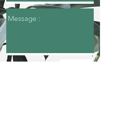
Envoyer
Pima, une marque de la société
Hollea
HOLLEA - La Cité du Végétal 14F Route
de Grillon 84600 VALREAS